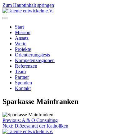
Zum Hauptinhalt springen
Start
Mission
Ansatz
Werte
Projekte
Orientierungstests
Kompetenzregionen
Referenzen
Team
Partner
Spenden
Kontakt
Sparkasse Mainfranken
Beitragsnavigation
Previous:
A & O Consulting
Next:
Diözesanrat der Katholiken